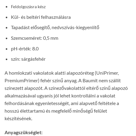
Feldolgozásra kész
Kül- és beltéri felhasználásra
Tapadást elősegítő, nedvszívás-kiegyenlítő
Szemcseméret: 0,5 mm
pH-érték: 8.0
szín: sárgásfehér
A homlokzati vakolatok alatti alapozóréteg (UniPrimer,
PremiumPrimer) fehér színű anyag. A Baumit nem szállít
színezett alapozót. A színezővakolattól eltérő színű alapozó
alkalmazásával ugyanis jól lehet kontrollálni a vakolat
felhordásának egyenletességét, ami alapvető feltétele a
hosszú élettartamú és megfelelő minőségű felület
készítésének.
Anyagszükséglet: