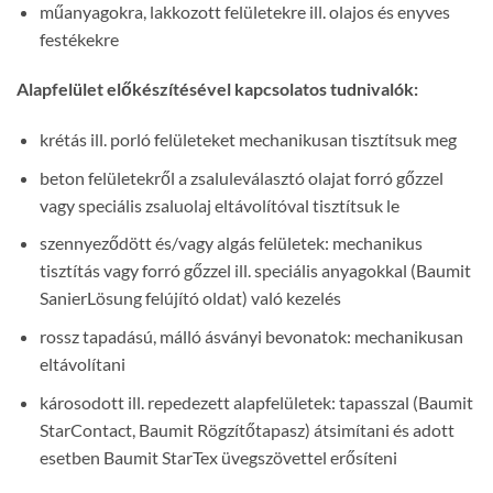
műanyagokra, lakkozott felületekre ill. olajos és enyves
festékekre
Alapfelület előkészítésével kapcsolatos tudnivalók:
krétás ill. porló felületeket mechanikusan tisztítsuk meg
beton felületekről a zsaluleválasztó olajat forró gőzzel
vagy speciális zsaluolaj eltávolítóval tisztítsuk le
szennyeződött és/vagy algás felületek: mechanikus
tisztítás vagy forró gőzzel ill. speciális anyagokkal (Baumit
SanierLösung felújító oldat) való kezelés
rossz tapadású, málló ásványi bevonatok: mechanikusan
eltávolítani
károsodott ill. repedezett alapfelületek: tapasszal (Baumit
StarContact, Baumit Rögzítőtapasz) átsimítani és adott
esetben Baumit StarTex üvegszövettel erősíteni