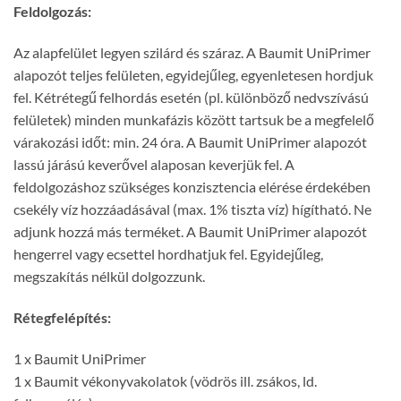
Feldolgozás:
Az alapfelület legyen szilárd és száraz. A Baumit UniPrimer
alapozót teljes felületen, egyidejűleg, egyenletesen hordjuk
fel. Kétrétegű felhordás esetén (pl. különböző nedvszívású
felületek) minden munkafázis között tartsuk be a megfelelő
várakozási időt: min. 24 óra. A Baumit UniPrimer alapozót
lassú járású keverővel alaposan keverjük fel. A
feldolgozáshoz szükséges konzisztencia elérése érdekében
csekély víz hozzáadásával (max. 1% tiszta víz) hígítható. Ne
adjunk hozzá más terméket. A Baumit UniPrimer alapozót
hengerrel vagy ecsettel hordhatjuk fel. Egyidejűleg,
megszakítás nélkül dolgozzunk.
Rétegfelépítés:
1 x Baumit UniPrimer
1 x Baumit vékonyvakolatok (vödrös ill. zsákos, ld.