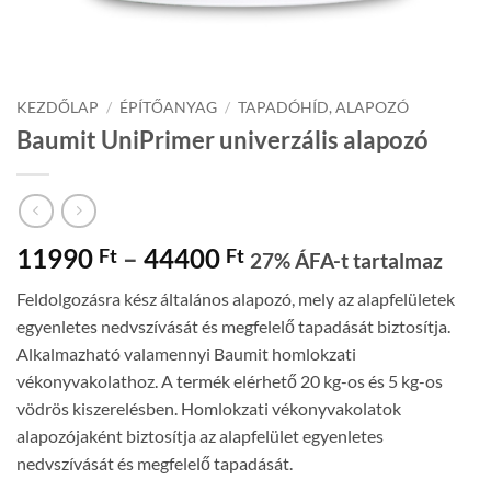
KEZDŐLAP
/
ÉPÍTŐANYAG
/
TAPADÓHÍD, ALAPOZÓ
Baumit UniPrimer univerzális alapozó
Ártartomány:
11990
–
44400
Ft
Ft
27% ÁFA-t tartalmaz
11990 Ft
Feldolgozásra kész általános alapozó, mely az alapfelületek
-
egyenletes nedvszívását és megfelelő tapadását biztosítja.
44400 Ft
Alkalmazható valamennyi Baumit homlokzati
vékonyvakolathoz. A termék elérhető 20 kg-os és 5 kg-os
vödrös kiszerelésben. Homlokzati vékonyvakolatok
alapozójaként biztosítja az alapfelület egyenletes
nedvszívását és megfelelő tapadását.