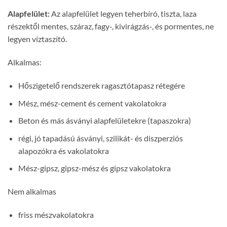
Alapfelület:
Az alapfelület legyen teherbíró, tiszta, laza
részektől mentes, száraz, fagy-, kivirágzás-, és pormentes, ne
legyen víztaszító.
Alkalmas:
Hőszigetelő rendszerek ragasztótapasz rétegére
Mész, mész-cement és cement vakolatokra
Beton és más ásványi alapfelületekre (tapaszokra)
régi, jó tapadású ásványi, szilikát- és diszperziós
alapozókra és vakolatokra
Mész-gipsz, gipsz-mész és gipsz vakolatokra
Nem alkalmas
friss mészvakolatokra