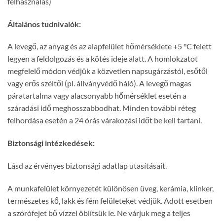
felhasználás)
Általános tudnivalók:
A levegő, az anyag és az alapfelület hőmérséklete +5 °C felett
legyen a feldolgozás és a kötés ideje alatt. A homlokzatot
megfelelő módon védjük a közvetlen napsugárzástól, esőtől
vagy erős széltől (pl. állványvédő háló). A levegő magas
páratartalma vagy alacsonyabb hőmérséklet esetén a
száradási idő meghosszabbodhat. Minden további réteg
felhordása esetén a 24 órás várakozási időt be kell tartani.
Biztonsági intézkedések:
Lásd az érvényes biztonsági adatlap utasításait.
A munkafelület környezetét különösen üveg, kerámia, klinker,
természetes kő, lakk és fém felületeket védjük. Adott esetben
a szórófejet bő vízzel öblítsük le. Ne várjuk meg a teljes