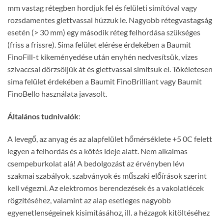
mm vastag rétegben hordjuk fel és felületi simítóval vagy
rozsdamentes glettvassal húzzuk le. Nagyobb rétegvastagság
esetén (> 30 mm) egy második réteg felhordása szükséges
(friss a frissre). Sima felület elérése érdekében a Baumit
FinoFill-t kikeményedése után enyhén nedvesítsük, vizes
szivaccsal dörzsöljük át és glettvassal simítsuk el. Tökéletesen
sima felület érdekében a Baumit FinoBrilliant vagy Baumit
FinoBello használata javasolt.
Általános tudnivalók
:
A levegő, az anyag és az alapfelület hőmérséklete +5 0C felett
legyen a felhordás és a kötés ideje alatt. Nem alkalmas
csempeburkolat alá! A bedolgozást az érvényben lévı
szakmai szabályok, szabványok és műszaki előírások szerint
kell végezni. Az elektromos berendezések és a vakolatlécek
rögzítéséhez, valamint az alap esetleges nagyobb
egyenetlenségeinek kisimításához, ill. a hézagok kitöltéséhez