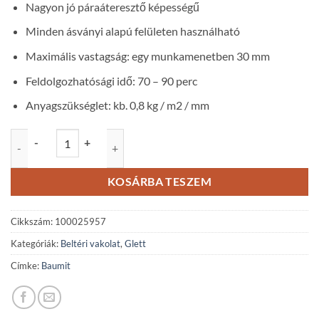
Nagyon jó páraáteresztő képességű
Minden ásványi alapú felületen használható
Maximális vastagság: egy munkamenetben 30 mm
Feldolgozhatósági idő: 70 – 90 perc
Anyagszükséglet: kb. 0,8 kg / m2 / mm
Baumit FinoFill beltéri gipszes glettvakolat 1-30 mm - 20 kg mennyisé
-
+
KOSÁRBA TESZEM
Cikkszám:
100025957
Kategóriák:
Beltéri vakolat
,
Glett
Címke:
Baumit