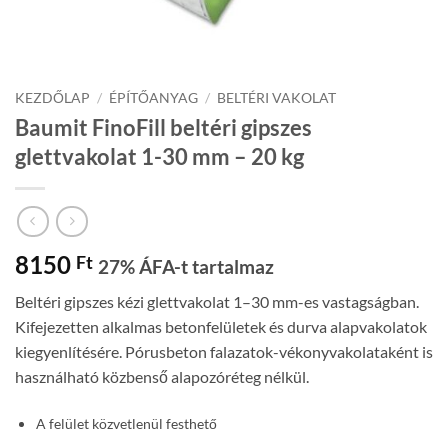
KEZDŐLAP
/
ÉPÍTŐANYAG
/
BELTÉRI VAKOLAT
Baumit FinoFill beltéri gipszes
glettvakolat 1-30 mm – 20 kg
8150
Ft
27% ÁFA-t tartalmaz
Beltéri gipszes kézi glettvakolat 1–30 mm-es vastagságban.
Kifejezetten alkalmas betonfelületek és durva alapvakolatok
kiegyenlítésére. Pórusbeton falazatok-vékonyvakolataként is
használható közbenső alapozóréteg nélkül.
A felület közvetlenül festhető