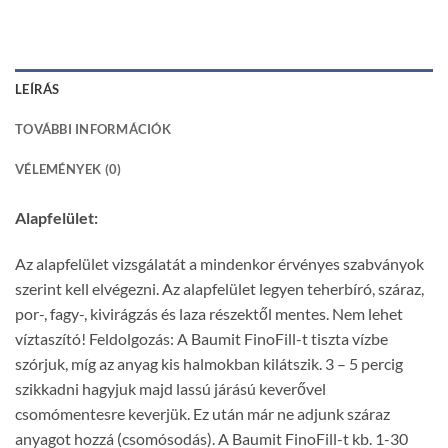
LEÍRÁS
TOVÁBBI INFORMÁCIÓK
VÉLEMÉNYEK (0)
Alapfelület:
Az alapfelület vizsgálatát a mindenkor érvényes szabványok
szerint kell elvégezni. Az alapfelület legyen teherbíró, száraz,
por-, fagy-, kivirágzás és laza részektől mentes. Nem lehet
víztaszító! Feldolgozás: A Baumit FinoFill-t tiszta vízbe
szórjuk, míg az anyag kis halmokban kilátszik. 3 – 5 percig
szikkadni hagyjuk majd lassú járású keverővel
csomómentesre keverjük. Ez után már ne adjunk száraz
anyagot hozzá (csomósodás). A Baumit FinoFill-t kb. 1-30