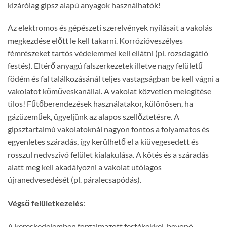
kizárólag gipsz alapú anyagok használhatók!
Az elektromos és gépészeti szerelvények nyílásait a vakolás
megkezdése előtt le kell takarni. Korrózióveszélyes
fémrészeket tartós védelemmel kell ellátni (pl. rozsdagátló
festés). Eltérő anyagú falszerkezetek illetve nagy felületű
födém és fal találkozásánál teljes vastagságban be kell vágni a
vakolatot kőműveskanállal. A vakolat közvetlen melegítése
tilos! Fűtőberendezések használatakor, különösen, ha
gázüzeműek, ügyeljünk az alapos szellőztetésre. A
gipsztartalmú vakolatoknál nagyon fontos a folyamatos és
egyenletes száradás, így kerülhető el a kiüvegesedett és
rosszul nedvszívó felület kialakulása. A kötés és a száradás
alatt meg kell akadályozni a vakolat utólagos
újranedvesedését (pl. páralecsapódás).
Végső
felületkezelés
:
A kereskedelemben forgalmazott festékekkel, bevonó