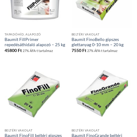
TAPADÓHÍD, ALAPOZÓ
BELTÉRI VAKOLAT
Baumit FillPrimer
Baumit FinoBello gipszes
repedésáthidaló alapozó – 25 kg
glettanyag 0-10 mm – 20 kg
45800
Ft
7550
Ft
27% ÁFA-t tartalmaz
27% ÁFA-t tartalmaz
BELTÉRI VAKOLAT
BELTÉRI VAKOLAT
Baumit FinoFill beltéri gipszes
Baumit FinoGrande beltéri