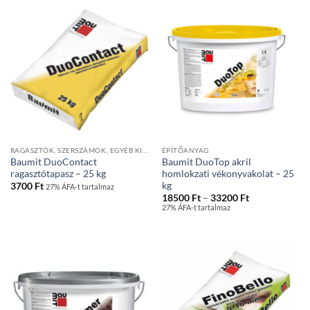
RAGASZTÓK, SZERSZÁMOK, EGYÉB KIEGÉSZÍTŐK
ÉPÍTŐANYAG
Baumit DuoContact
Baumit DuoTop akril
ragasztótapasz – 25 kg
homlokzati vékonyvakolat – 25
kg
3700
Ft
27% ÁFA-t tartalmaz
Ártartomány:
18500
Ft
–
33200
Ft
18500 Ft
27% ÁFA-t tartalmaz
-
33200 Ft