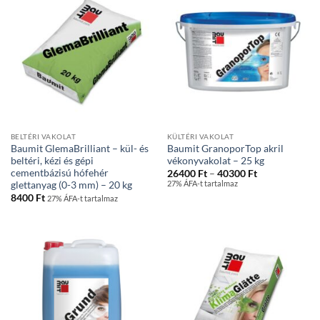
BELTÉRI VAKOLAT
KÜLTÉRI VAKOLAT
Baumit GlemaBrilliant – kül- és
Baumit GranoporTop akril
beltéri, kézi és gépi
vékonyvakolat – 25 kg
cementbázisú hófehér
Ártartomány:
26400
Ft
–
40300
Ft
26400 Ft
27% ÁFA-t tartalmaz
glettanyag (0-3 mm) – 20 kg
-
8400
Ft
27% ÁFA-t tartalmaz
40300 Ft