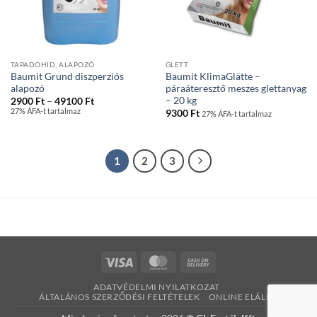
TAPADÓHÍD, ALAPOZÓ
GLETT
Baumit Grund diszperziós
Baumit KlimaGlätte –
alapozó
páraáteresztő meszes glettanyag
– 20 kg
Ártartomány:
2900
Ft
–
49100
Ft
2900 Ft
27% ÁFA-t tartalmaz
9300
Ft
27% ÁFA-t tartalmaz
-
49100 Ft
1
2
3
Visa
MasterCard
Cash
On
ADATVÉDELMI NYILATKOZAT
Delivery
ÁLTALÁNOS SZERZŐDÉSI FELTÉTELEK
ONLINE ELÁLLÁS