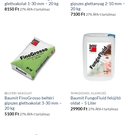
glettvakolat 1-30 mm – 20 kg
gipszes glettanyag 2-10 mm –
20 kg
8150
Ft
27% ÁFA-t tartalmaz
7100
Ft
27% ÁFA-t tartalmaz
BELTÉRI VAKOLAT
TAPADÓHÍD, ALAPOZÓ
Baumit FinoGrosso beltéri
Baumit FungoFluid felújító
gipszes glettvakolat 3-30 mm –
oldat – 5 Liter
20 kg
29900
Ft
27% ÁFA-t tartalmaz
5100
Ft
27% ÁFA-t tartalmaz