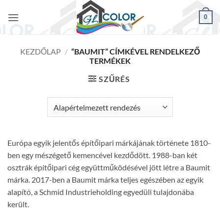
Skip
0
to
content
KEZDŐLAP
/
“BAUMIT” CÍMKÉVEL RENDELKEZŐ
TERMÉKEK
SZŰRÉS
Európa egyik jelentős építőipari márkájának története 1810-
ben egy mészégető kemencével kezdődött. 1988-ban két
osztrák építőipari cég együttműködésével jött létre a Baumit
márka. 2017-ben a Baumit márka teljes egészében az egyik
alapító, a Schmid Industrieholding egyedüli tulajdonába
került.