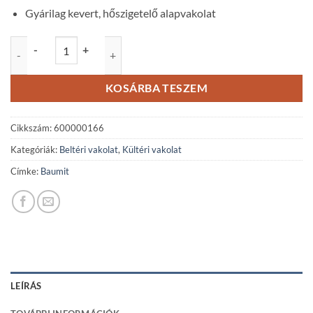
Gyárilag kevert, hőszigetelő alapvakolat
Baumit ThermoPutz hőszigetelő alapvakolat - 40 Liter mennyiség
-
+
KOSÁRBA TESZEM
Cikkszám:
600000166
Kategóriák:
Beltéri vakolat
,
Kültéri vakolat
Címke:
Baumit
LEÍRÁS