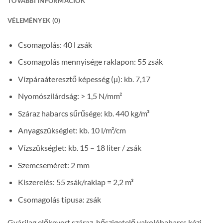
TOVÁBBI INFORMÁCIÓK
VÉLEMÉNYEK (0)
Csomagolás: 40 l zsák
Csomagolás mennyisége raklapon: 55 zsák
Vízpáraáteresztő képesség (µ): kb. 7,17
Nyomószilárdság: > 1,5 N/mm²
Száraz habarcs sűrűsége: kb. 440 kg/m³
Anyagszükséglet: kb. 10 l/m²/cm
Vízszükséglet: kb. 15 – 18 liter / zsák
Szemcseméret: 2 mm
Kiszerelés: 55 zsák/raklap = 2,2 m³
Csomagolás típusa: zsák
Gyárilag előkevert száraz, hőszigetelő vakolóhabarcs kézi