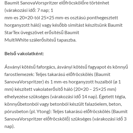
Baumit SanovaVorspritzer előfröcskölőre történhet
(várakozási idő: 7 nap; 1
mm-es 20×20-tól 25×25 mm-es osztású ponthegesztett
horganyzott háló) vagy később simítást készítsünk Baumit
StarTex üvegszövet erősítésű Baumit
MultiWhite szálerősítésű tapaszba.
Belső vakolatként:
Ásványi kötésű faforgács, ásványi kötésű fagyapot és könnyű
farostlemezek: Teljes takarású előfröcskölés (Baumit
SanovaVorspritzer) és 1 mm-es horganyzott huzalból (ø 1
mm) készített vakolaterősítő háló (20×20 – 25×25 mm)
elhelyezése szükséges (várakozási idő 14 nap). Égetett tégla,
könnyűbetonból vagy betonból készült falazóelem, beton,
pórusbeton (pl. Ytong): Teljes takarású előfröcskölés (Baumit
SanovaVorspritzer előfröcskölő) szükséges (várakozási idő 3
nap).