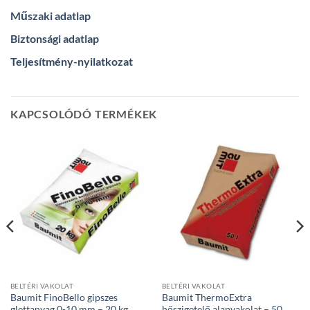
Műszaki adatlap
Biztonsági adatlap
Teljesítmény-nyilatkozat
KAPCSOLÓDÓ TERMÉKEK
BELTÉRI VAKOLAT
BELTÉRI VAKOLAT
Baumit FinoBello gipszes
Baumit ThermoExtra
glettanyag 0-10 mm – 20 kg
hőszigetelő alapvakolat – 50