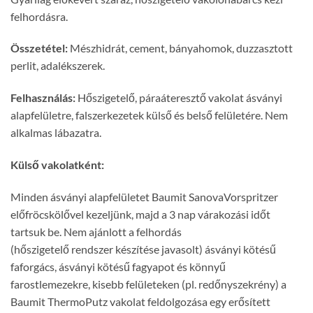
felhordásra.
Összetétel:
Mészhidrát, cement, bányahomok, duzzasztott
perlit, adalékszerek.
Felhasználás:
Hőszigetelő, páraáteresztő vakolat ásványi
alapfelületre, falszerkezetek külső és belső felületére. Nem
alkalmas lábazatra.
Külső vakolatként:
Minden ásványi alapfelületet Baumit SanovaVorspritzer
előfröcskölővel kezeljünk, majd a 3 nap várakozási időt
tartsuk be. Nem ajánlott a felhordás
(hőszigetelő rendszer készítése javasolt) ásványi kötésű
faforgács, ásványi kötésű fagyapot és könnyű
farostlemezekre, kisebb felületeken (pl. redőnyszekrény) a
Baumit ThermoPutz vakolat feldolgozása egy erősített