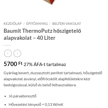
KEZDŐLAP
/
ÉPÍTŐANYAG
/
BELTÉRI VAKOLAT
Baumit ThermoPutz hőszigetelő
alapvakolat – 40 Liter
5700
Ft
27% ÁFA-t tartalmaz
Gyárilag kevert, duzzasztott perlitet tartalmazó, hőszigetelő
alapvakolat ásványi, előfröcskölt alapfelületekre kézi
bedolgozással, külső és belső felhasználásra.
Jó páraáteresztő
Hővezetési tényező = 0,13 W/mK