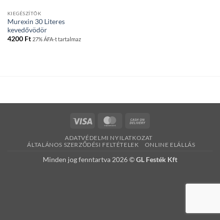
KIEGÉSZÍTÕK
Murexin 30 Literes
kevedővödör
4200
Ft
27% ÁFA-t tartalmaz
Visa
MasterCard
Cash
On
ADATVÉDELMI NYILATKOZAT
Delivery
ÁLTALÁNOS SZERZŐDÉSI FELTÉTELEK
ONLINE ELÁLLÁS
Minden jog fenntartva 2026 ©
GL Festék Kft