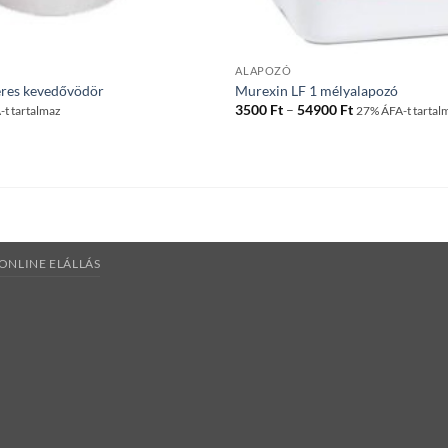
ALAPOZÓ
eres kevedővödör
Murexin LF 1 mélyalapozó
Ártartomány:
3500
Ft
–
54900
Ft
t tartalmaz
27% ÁFA-t tartal
3500 Ft
-
54900 Ft
ONLINE ELÁLLÁS