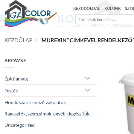
Skip
KEZDŐOLDAL
RÓLUNK
SZO
to
Keresés
content
a
következőre:
KEZDŐLAP
/
“MUREXIN” CÍMKÉVEL RENDELKEZŐ
BROWSE
Építőanyag
Festék
Homlokzati színező vakolatok
Ragasztók, szerszámok, egyéb kiegészítők
Uncategorized