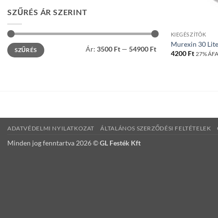
SZŰRÉS ÁR SZERINT
KIEGÉSZÍTÕK
Murexin 30 Lit
Min
Max
Ár:
3500 Ft
—
54900 Ft
SZŰRÉS
ár
ár
4200
Ft
27% ÁFA-
ADATVÉDELMI NYILATKOZAT
ÁLTALÁNOS SZERZŐDÉSI FELTÉTELEK
Minden jog fenntartva 2026 ©
GL Festék Kft