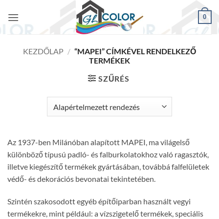
Skip
0
to
content
KEZDŐLAP
/
“MAPEI” CÍMKÉVEL RENDELKEZŐ
TERMÉKEK
SZŰRÉS
Az 1937-ben Milánóban alapított MAPEI, ma világelső
különböző típusú padló- és falburkolatokhoz való ragasztók,
illetve kiegészítő termékek gyártásában, továbbá falfelületek
védő- és dekorációs bevonatai tekintetében.
Szintén szakosodott egyéb építőiparban használt vegyi
termékekre, mint például: a vízszigetelő termékek, speciális