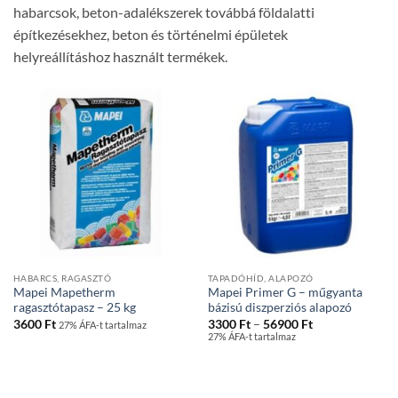
habarcsok, beton-adalékszerek továbbá földalatti
építkezésekhez, beton és történelmi épületek
helyreállításhoz használt termékek.
HABARCS, RAGASZTÓ
TAPADÓHÍD, ALAPOZÓ
Mapei Mapetherm
Mapei Primer G – műgyanta
ragasztótapasz – 25 kg
bázisú diszperziós alapozó
Ártartomány:
3600
Ft
3300
Ft
–
56900
Ft
27% ÁFA-t tartalmaz
3300 Ft
27% ÁFA-t tartalmaz
-
56900 Ft