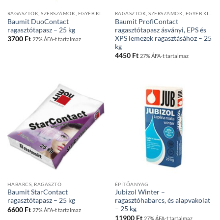
RAGASZTÓK, SZERSZÁMOK, EGYÉB KIEGÉSZÍTŐK
RAGASZTÓK, SZERSZÁMOK, EGYÉB KIEGÉSZÍTŐK
Baumit DuoContact
Baumit ProfiContact
ragasztótapasz – 25 kg
ragasztótapasz ásványi, EPS és
XPS lemezek ragasztásához – 25
3700
Ft
27% ÁFA-t tartalmaz
kg
4450
Ft
27% ÁFA-t tartalmaz
HABARCS, RAGASZTÓ
ÉPÍTŐANYAG
Baumit StarContact
Jubizol Winter –
ragasztótapasz – 25 kg
ragasztóhabarcs, és alapvakolat
– 25 kg
6600
Ft
27% ÁFA-t tartalmaz
11900
Ft
27% ÁFA-t tartalmaz