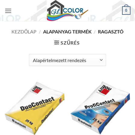
Skip
0
to
content
KEZDŐLAP
/
ALAPANYAG TERMÉK
/
RAGASZTÓ
SZŰRÉS