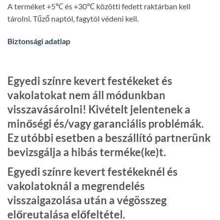
A terméket +5℃ és +30℃ közötti fedett raktárban kell
tárolni. Tűző naptól, fagytól védeni kell.
Biztonsági adatlap
Egyedi színre kevert festékeket és
vakolatokat nem áll módunkban
visszavásárolni! Kivételt jelentenek a
minőségi és/vagy garanciális problémák.
Ez utóbbi esetben a beszállító partnerünk
bevizsgálja a hibás terméke(ke)t.
Egyedi színre kevert festékeknél és
vakolatoknál a megrendelés
visszaigazolása után a végösszeg
előreutalása előfeltétel.