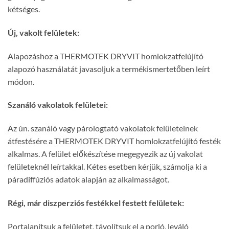
kétséges.
Új, vakolt felületek:
Alapozáshoz a THERMOTEK DRYVIT homlokzatfelújító
alapozó használatát javasoljuk a termékismertetőben leírt
módon.
Szanáló vakolatok felületei:
Az ún. szanáló vagy párologtató vakolatok felületeinek
átfestésére a THERMOTEK DRYVIT homlokzatfelújító festék
alkalmas. A felület előkészítése megegyezik az új vakolat
felületeknél leírtakkal. Kétes esetben kérjük, számolja ki a
páradiffúziós adatok alapján az alkalmasságot.
Régi, már diszperziós festékkel festett felületek:
Portalanítsuk a felületet, távolítsuk el a porló, leváló