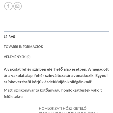
LEÍRÁS
TOVÁBBI INFORMÁCIÓK
VÉLEMÉNYEK (0)
A vakolat fehér színben elérhető alap esetben. A megadott
ár a vakolat alap, fehér színváltozatára vonatkozik. Egyedi
színkeverésről kérjük érdeklődjön kollégáinknál!
Matt, szilikongyanta kötőanyagú homlokzatfesték vakolt
felületekre.
HOMLOKZATI HŐSZIGETELŐ
RENDSZEREK FEDŐVAKOLATÁNAK