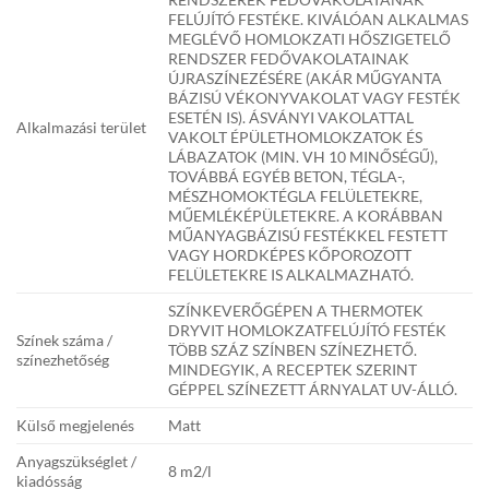
FELÚJÍTÓ FESTÉKE. KIVÁLÓAN ALKALMAS
MEGLÉVŐ HOMLOKZATI HŐSZIGETELŐ
RENDSZER FEDŐVAKOLATAINAK
ÚJRASZÍNEZÉSÉRE (AKÁR MŰGYANTA
BÁZISÚ VÉKONYVAKOLAT VAGY FESTÉK
ESETÉN IS). ÁSVÁNYI VAKOLATTAL
Alkalmazási terület
VAKOLT ÉPÜLETHOMLOKZATOK ÉS
LÁBAZATOK (MIN. VH 10 MINŐSÉGŰ),
TOVÁBBÁ EGYÉB BETON, TÉGLA-,
MÉSZHOMOKTÉGLA FELÜLETEKRE,
MŰEMLÉKÉPÜLETEKRE. A KORÁBBAN
MŰANYAGBÁZISÚ FESTÉKKEL FESTETT
VAGY HORDKÉPES KŐPOROZOTT
FELÜLETEKRE IS ALKALMAZHATÓ.
SZÍNKEVERŐGÉPEN A THERMOTEK
DRYVIT HOMLOKZATFELÚJÍTÓ FESTÉK
Színek száma /
TÖBB SZÁZ SZÍNBEN SZÍNEZHETŐ.
színezhetőség
MINDEGYIK, A RECEPTEK SZERINT
GÉPPEL SZÍNEZETT ÁRNYALAT UV-ÁLLÓ.
Külső megjelenés
Matt
Anyagszükséglet /
8 m2/l
kiadósság