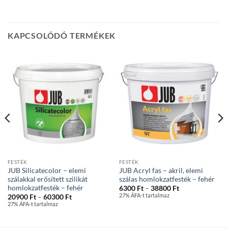
KAPCSOLÓDÓ TERMÉKEK
FESTÉK
FESTÉK
JUB Silicatecolor – elemi
JUB Acryl fas – akril, elemi
szálakkal erősített szilikát
szálas homlokzatfesték – fehér
homlokzatfesték – fehér
Ártartomány:
6300
Ft
–
38800
Ft
6300 Ft
27% ÁFA-t tartalmaz
Ártartomány:
20900
Ft
–
60300
Ft
-
20900 Ft
27% ÁFA-t tartalmaz
38800 Ft
-
60300 Ft