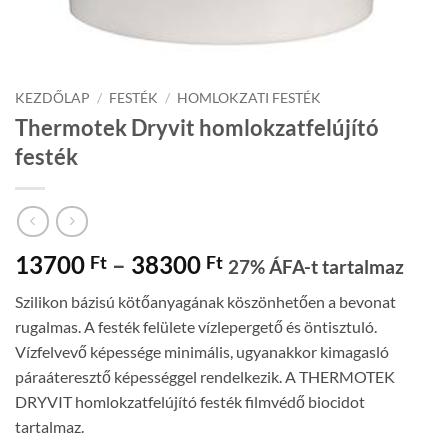
KEZDŐLAP
/
FESTÉK
/
HOMLOKZATI FESTÉK
Thermotek Dryvit homlokzatfelújító
festék
Ártartomány:
13700
–
38300
Ft
Ft
27% ÁFA-t tartalmaz
13700 Ft
Szilikon bázisú kötőanyagának köszönhetően a bevonat
-
rugalmas. A festék felülete vízlepergető és öntisztuló.
38300 Ft
Vízfelvevő képessége minimális, ugyanakkor kimagasló
páraáteresztő képességgel rendelkezik. A THERMOTEK
DRYVIT homlokzatfelújító festék filmvédő biocidot
tartalmaz.