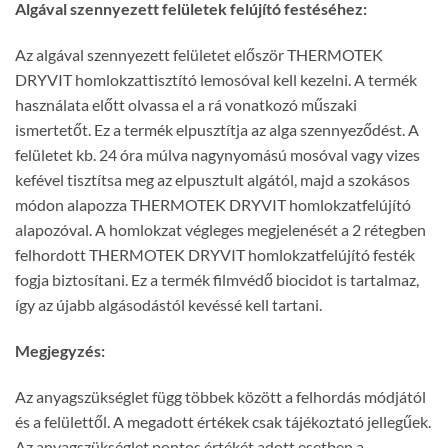
Algával szennyezett felületek felújító festéséhez:
Az algával szennyezett felületet először THERMOTEK
DRYVIT homlokzattisztító lemosóval kell kezelni. A termék
használata előtt olvassa el a rá vonatkozó műszaki
ismertetőt. Ez a termék elpusztítja az alga szennyeződést. A
felületet kb. 24 óra múlva nagynyomású mosóval vagy vizes
kefével tisztítsa meg az elpusztult algától, majd a szokásos
módon alapozza THERMOTEK DRYVIT homlokzatfelújító
alapozóval. A homlokzat végleges megjelenését a 2 rétegben
felhordott THERMOTEK DRYVIT homlokzatfelújító festék
fogja biztosítani. Ez a termék filmvédő biocidot is tartalmaz,
így az újabb algásodástól kevéssé kell tartani.
Megjegyzés:
Az anyagszükséglet függ többek között a felhordás módjától
és a felülettől. A megadott értékek csak tájékoztató jellegűek.
Az anyagszükséglet pontos értékét adott esetben a