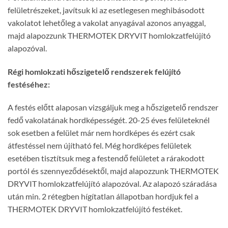
felületrészeket, javítsuk ki az esetlegesen meghibásodott
vakolatot lehetőleg a vakolat anyagával azonos anyaggal,
majd alapozzunk THERMOTEK DRYVIT homlokzatfelújító
alapozóval.
Régi homlokzati hőszigetelő rendszerek felújító
festéséhez:
A festés előtt alaposan vizsgáljuk meg a hőszigetelő rendszer
fedő vakolatának hordképességét. 20-25 éves felületeknél
sok esetben a felület már nem hordképes és ezért csak
átfestéssel nem újítható fel. Még hordképes felületek
esetében tisztítsuk meg a festendő felületet a rárakodott
portól és szennyeződésektől, majd alapozzunk THERMOTEK
DRYVIT homlokzatfelújító alapozóval. Az alapozó száradása
után min. 2 rétegben hígítatlan állapotban hordjuk fel a
THERMOTEK DRYVIT homlokzatfelújító festéket.