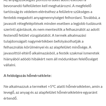
bevonandó falfelületen kell meghatározni. A megfelelő
tartósság és védelem eléréséhez a felületre szükséges a
fentebb megadott anyagmennyiséget felhordani. Továbbá, a
javasolt rétegfelépítések minden esetben a legjobb tudásunk
szerinti ajánlások, és nem mentesítik a felhasználót az adott
festendő felület vizsgálatától. A termék alkalmazási
tulajdonságait nagymértékben befolyásolhatják a
felhasználás körülményei és az alapfelület minősége. A
javasolttól eltérő alkalmazásból, a festék szakmai ismeretek
hiányából adódó hibákért nem áll módunkban felelősséget
vállalni.
A feldolgozás hőmérséklete:
Ne alkalmazzuk a terméket +5°C alatti hőmérsékleten, amin a
levegő, az anyag és az alapfelület hőmérsékletére egyaránt
értendő.