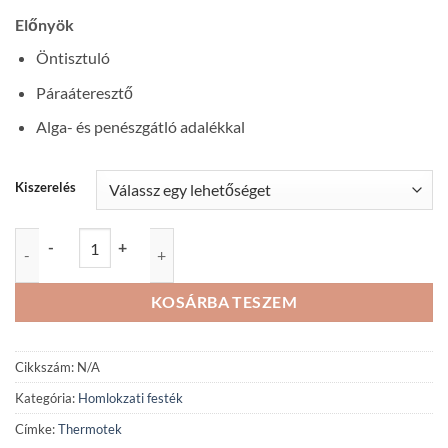
Előnyök
Öntisztuló
Páraáteresztő
Alga- és penészgátló adalékkal
Kiszerelés
Thermotek Dryvit homlokzatfelújító festék mennyiség
-
+
KOSÁRBA TESZEM
Cikkszám:
N/A
Kategória:
Homlokzati festék
Címke:
Thermotek