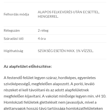
ALAPOS FELKEVERÉS UTÁN ECSETTEL,
Felhordás módja
HENGERREL.
Rétegszám
2 réteg
Száradási idő
4 óra
Hígíthatóság
SZÜKSÉG ESETÉN MAX. 1% VÍZZEL.
Az alapfelület előkészítése:
A festendő felület legyen száraz, hordképes, egyenletes
szívóképességű, megfelelően alapozott. A porló, leváló
részeket el kell távolítani és az adott alapfelületnek
megfelelően kijavítani. A vakolat minősége legyen min. vH 10.
Homlokzati felületek glettelését nem javasoljuk, mivel a
glettanyagok hosszú távú tartóssága homlokzatfelületeken