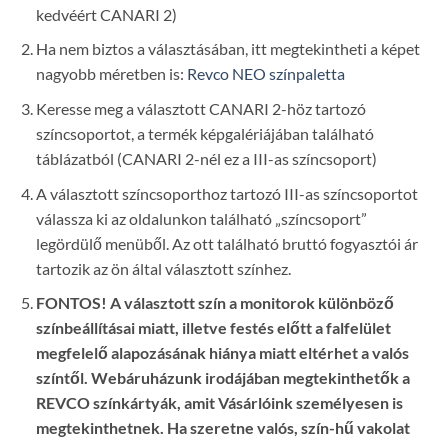
kedvéért CANARI 2)
Ha nem biztos a választásában, itt megtekintheti a képet
nagyobb méretben is:
Revco NEO színpaletta
Keresse meg a választott CANARI 2-höz tartozó
színcsoportot, a termék képgalériájában található
táblázatból (CANARI 2-nél ez a III-as színcsoport)
A választott színcsoporthoz tartozó III-as színcsoportot
válassza ki az oldalunkon található „színcsoport”
legördülő menüből. Az ott található bruttó fogyasztói ár
tartozik az ön által választott színhez.
FONTOS! A választott szín a monitorok különböző
színbeállításai miatt, illetve festés előtt a falfelület
megfelelő alapozásának hiánya miatt eltérhet a valós
színtől. Webáruházunk irodájában megtekinthetők a
REVCO színkártyák, amit Vásárlóink személyesen is
megtekinthetnek. Ha szeretne valós, szín-hű vakolat