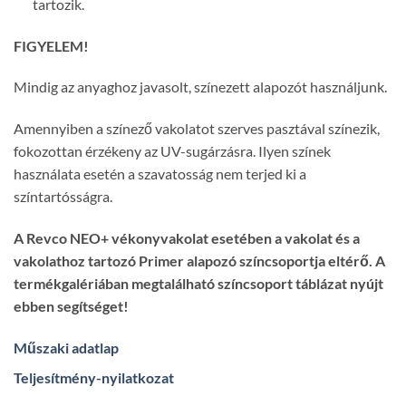
tartozik.
FIGYELEM!
Mindig az anyaghoz javasolt, színezett alapozót használjunk.
Amennyiben a színező vakolatot szerves pasztával színezik,
fokozottan érzékeny az UV-sugárzásra. Ilyen színek
használata esetén a szavatosság nem terjed ki a
színtartósságra.
A Revco NEO+ vékonyvakolat esetében a vakolat és a
vakolathoz tartozó Primer alapozó színcsoportja eltérő. A
termékgalériában megtalálható színcsoport táblázat nyújt
ebben segítséget!
Műszaki adatlap
Teljesítmény-nyilatkozat