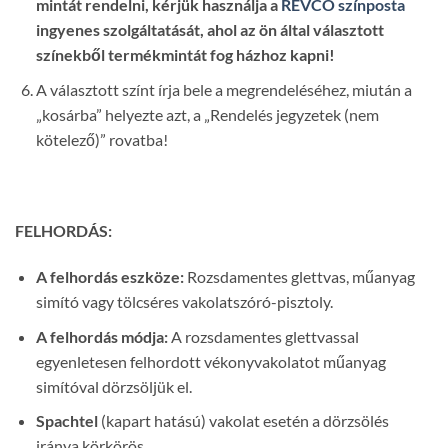
mintát rendelni, kérjük használja a
REVCO színposta
ingyenes szolgáltatását, ahol az ön által választott
színekből termékmintát fog házhoz kapni!
A választott színt írja bele a megrendeléséhez, miután a
„kosárba” helyezte azt, a „Rendelés jegyzetek
(nem
kötelező)”
rovatba!
FELHORDÁS:
A felhordás eszköze:
Rozsdamentes glettvas, műanyag
simító vagy tölcséres vakolatszóró-pisztoly.
A felhordás módja:
A rozsdamentes glettvassal
egyenletesen felhordott vékonyvakolatot műanyag
simítóval dörzsöljük el.
Spachtel
(kapart hatású) vakolat esetén a dörzsölés
iránya körkörös.