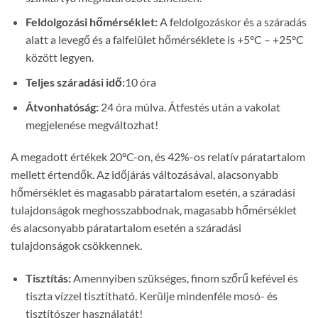
Feldolgozási hőmérséklet:
A feldolgozáskor és a száradás
alatt a levegő és a falfelület hőmérséklete is +5°C – +25°C
között legyen.
Teljes száradási idő:
10 óra
Átvonhatóság:
24 óra múlva. Átfestés után a vakolat
megjelenése megváltozhat!
A megadott értékek 20°C-on, és 42%-os relatív páratartalom
mellett értendők. Az időjárás változásával, alacsonyabb
hőmérséklet és magasabb páratartalom esetén, a száradási
tulajdonságok meghosszabbodnak, magasabb hőmérséklet
és alacsonyabb páratartalom esetén a száradási
tulajdonságok csökkennek.
Tisztítás:
Amennyiben szükséges, finom szőrű kefével és
tiszta vízzel tisztítható. Kerülje mindenféle mosó- és
tisztítószer használatát!