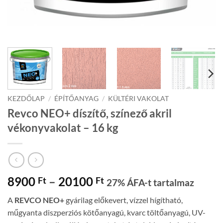
KEZDŐLAP
/
ÉPÍTŐANYAG
/
KÜLTÉRI VAKOLAT
Revco NEO+ díszítő, színező akril
vékonyvakolat – 16 kg
Ártartomány:
8900
–
20100
Ft
Ft
27% ÁFA-t tartalmaz
8900 Ft
A
REVCO NEO+
gyárilag előkevert, vízzel hígítható,
-
műgyanta diszperziós kötőanyagú, kvarc töltőanyagú, UV-
20100 Ft