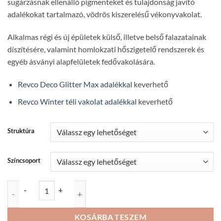
sugárzásnak ellenálló pigmenteket és tulajdonság javító
adalékokat tartalmazó, vödrös kiszerelésű vékonyvakolat.
Alkalmas régi és új épületek külső, illetve belső falazatainak
díszítésére, valamint homlokzati hőszigetelő rendszerek és
egyéb ásványi alapfelületek fedővakolására.
Revco Deco Glitter Max adalékkal
keverhető
Revco Winter téli vakolat adalékkal
keverhető
Struktúra
Színcsoport
Revco NEO+ díszítő, színező akril vékonyvakolat - 16 kg mennyiség
-
+
KOSÁRBA TESZEM