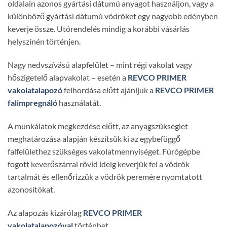
oldalain azonos gyártási dátumú anyagot használjon, vagy a
különböző gyártási dátumú vödröket egy nagyobb edényben
keverje össze. Utórendelés mindig a korábbi vásárlás
helyszínén történjen.
Nagy nedvszívású alapfelület – mint régi vakolat vagy
hőszigetelő alapvakolat – esetén a
REVCO PRIMER
vakolatalapozó
felhordása előtt ajánljuk a
REVCO PRIMER
falimpregnáló
használatát.
A munkálatok megkezdése előtt, az anyagszükséglet
meghatározása alapján készítsük ki az egybefüggő
falfelülethez szükséges vakolatmennyiséget. Fúrógépbe
fogott keverőszárral rövid ideig keverjük fel a vödrök
tartalmát és ellenőrizzük a vödrök peremére nyomtatott
azonosítókat.
Az alapozás kizárólag
REVCO PRIMER
vakolatalapozóval
történhet.