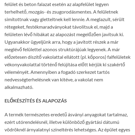
felület és beton falazat esetén az alapfelület legyen
terhelhető, mozgás- és zsugorodásmentes. A felületnek
simítottnak vagy gletteltnek kell lennie. A meglazult, sérült
rétegeket, festékmaradványokat távolítsuk el, majd a
felületen lévő hibákat az alapozást megelőzően javítsuk ki.
Ugyanakkor ügyeljünk arra, hogy a javított részek a már
meglévő felülettel azonos struktúrájúak legyenek. A már
előzetesen díszítő vakolattal ellátott (pl. kőporos) falfelületek
vékonyvakolattal történő felújítása előtt kérjük ki szakértő
véleményét. Amennyiben a fogadó szerkezet tartós
nedvességterhelésnek van kitéve, a vakolat nem
alkalmazható.
ELŐKÉSZÍTÉS ÉS ALAPOZÁS
A termék természetes eredetű ásványi anyagokat tartalmaz,
ezért utórendelésnél, illetve különböző gyártási dátumú
vödröknél árnyalatnyi színeltérés lehetséges. Az épület egyes