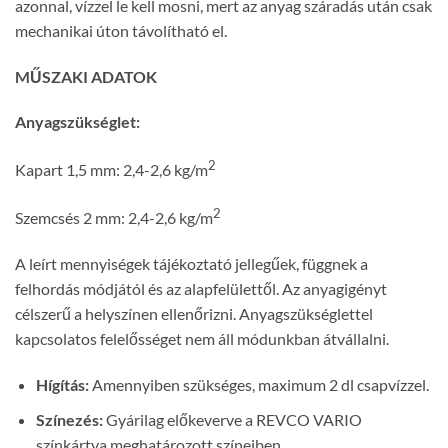
azonnal, vízzel le kell mosni, mert az anyag száradás után csak
mechanikai úton távolítható el.
MŰSZAKI ADATOK
Anyagszükséglet:
2
Kapart 1,5 mm: 2,4-2,6 kg/m
2
Szemcsés 2 mm: 2,4-2,6 kg/m
A leírt mennyiségek tájékoztató jellegűek, függnek a
felhordás módjától és az alapfelülettől. Az anyagigényt
célszerű a helyszínen ellenőrizni. Anyagszükséglettel
kapcsolatos felelősséget nem áll módunkban átvállalni.
Hígítás:
Amennyiben szükséges, maximum 2 dl csapvízzel.
Színezés:
Gyárilag előkeverve a REVCO VARIO
színkártya meghatározott színeiben.