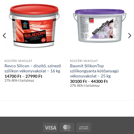
KÜLTÉRI VAKOLAT
KÜLTÉRI VAKOLAT
Revco Silicon – díszítő, színező
Baumit SilikonTop
szilikon vékonyvakolat – 16 kg
szilikongyanta kötőanyagú
vékonyvakolat – 25 kg
Ártartomány:
14700
Ft
–
27990
Ft
14700 Ft
27% ÁFA-t tartalmaz
Ártartomány:
30100
Ft
–
44300
Ft
-
30100 Ft
27% ÁFA-t tartalmaz
27990 Ft
-
44300 Ft
Visa
MasterCard
Cash
On