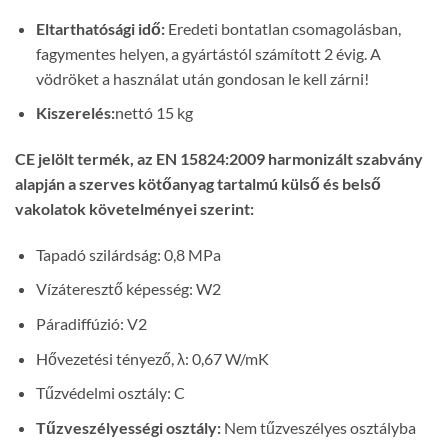
Eltarthatósági idő:
Eredeti bontatlan csomagolásban,
fagymentes helyen, a gyártástól számított 2 évig. A
vödröket a használat után gondosan le kell zárni!
Kiszerelés:
nettó 15 kg
CE jelölt termék, az EN 15824:2009 harmonizált szabvány
alapján a szerves kötőanyag tartalmú külső és belső
vakolatok követelményei szerint:
Tapadó szilárdság: 0,8 MPa
Vízáteresztő képesség: W2
Páradiffúzió: V2
Hővezetési tényező, λ: 0,67 W/mK
Tűzvédelmi osztály: C
Tűzveszélyességi osztály:
Nem tűzveszélyes osztályba