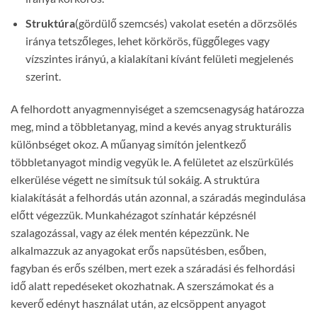
Struktúra
(gördülő szemcsés) vakolat esetén a dörzsölés
iránya tetszőleges, lehet körkörös, függőleges vagy
vízszintes irányú, a kialakítani kívánt felületi megjelenés
szerint.
A felhordott anyagmennyiséget a szemcsenagyság határozza
meg, mind a többletanyag, mind a kevés anyag strukturális
különbséget okoz. A műanyag simítón jelentkező
többletanyagot mindig vegyük le. A felületet az elszürkülés
elkerülése végett ne simítsuk túl sokáig. A struktúra
kialakítását a felhordás után azonnal, a száradás megindulása
előtt végezzük. Munkahézagot színhatár képzésnél
szalagozással, vagy az élek mentén képezzünk. Ne
alkalmazzuk az anyagokat erős napsütésben, esőben,
fagyban és erős szélben, mert ezek a száradási és felhordási
idő alatt repedéseket okozhatnak. A szerszámokat és a
keverő edényt használat után, az elcsöppent anyagot