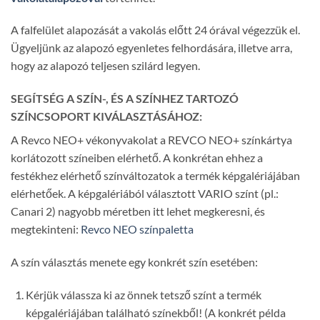
A falfelület alapozását a vakolás előtt 24 órával végezzük el.
Ügyeljünk az alapozó egyenletes felhordására, illetve arra,
hogy az alapozó teljesen szilárd legyen.
SEGÍTSÉG A SZÍN-, ÉS A SZÍNHEZ TARTOZÓ
SZÍNCSOPORT KIVÁLASZTÁSÁHOZ:
A Revco NEO+ vékonyvakolat a REVCO NEO+ színkártya
korlátozott színeiben elérhető. A konkrétan ehhez a
festékhez elérhető színváltozatok a termék képgalériájában
elérhetőek. A képgalériából választott VARIO színt (pl.:
Canari 2) nagyobb méretben itt lehet megkeresni, és
megtekinteni:
Revco NEO színpaletta
A szín választás menete egy konkrét szín esetében:
Kérjük válassza ki az önnek tetsző színt a termék
képgalériájában található színekből! (A konkrét példa